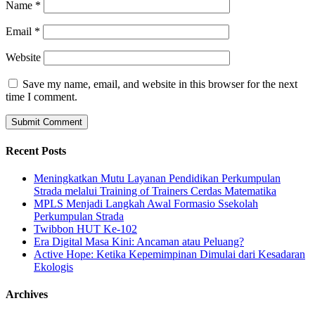
Name
*
Email
*
Website
Save my name, email, and website in this browser for the next
time I comment.
Recent Posts
Meningkatkan Mutu Layanan Pendidikan Perkumpulan
Strada melalui Training of Trainers Cerdas Matematika
MPLS Menjadi Langkah Awal Formasio Ssekolah
Perkumpulan Strada
Twibbon HUT Ke-102
Era Digital Masa Kini: Ancaman atau Peluang?
Active Hope: Ketika Kepemimpinan Dimulai dari Kesadaran
Ekologis
Archives