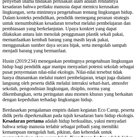
penyebab utama tindakan perusakan alam adalah rendahnya
kesadaran bahwa perilaku manusia dapat memicu kerusakan
lingkungan, serta minimnya pengetahuan tentang lingkungan hidup.
Dalam konteks pendidikan, pendidik memegang peranan strategis
untuk menumbuhkan kesadaran tersebut melalui pembelajaran dan
pembiasaan yang berkelanjutan. Upaya konkret yang dapat
dilakukan antara lain menolak penggunaan plastik sekali pakai,
memanfaatkan kembali barang yang masih layak pakai,
menggunakan sumber daya secara bijak, serta mengolah sampah
menjadi barang yang bermanfaat.
Husin (2019:234) menegaskan pentingnya pengetahuan lingkungan
hidup bagi pendidik agar mampu menyadari potensi sekolah sebagai
pusat penyemaian nilai-nilai ekologis. Nilai-nilai tersebut tidak
hanya ditanamkan melalui materi pembelajaran, tetapi juga dialami
langsung oleh peserta didik melalui interaksi sehari-hari, atmosfer
sekolah, pengondisian lingkungan, disiplin, norma yang
dikembangkan, serta peringatan atau momen khusus yang berkaitan
dengan kepedulian terhadap lingkungan hidup.
Berdasarkan pengalaman empiris dalam kegiatan Eco Camp, peserta
didik perlu diperkenalkan pada tujuh kesadaran baru hidup ekologis.
Kesadaran pertama
adalah hidup berkualitas, yakni menyadari
bahwa setiap manusia terlahir sebagai pribadi yang memiliki
kemampuan mengolah hati, pikiran, dan kehendak untuk