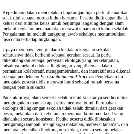
Kepedulian dalam menciptakan lingkungan hijau perlu ditanamkan
sejak dini sebagai norma hidup bersama. Peserta didik dapat diajak
keluar dari rutinitas kelas untuk berjumpa langsung dengan alam
melalui kegiatan menanam dan merawat tanaman di kebun sekolah.
Pengalaman ini melatih tanggung jawab sekaligus menumbuhkan
rasa cinta terhadap lingkungan.
Upaya membawa energi alami ke dalam kegiatan sekolah
seharusnya tidak berhenti sebagai gerakan sesaat. Ia perlu
dikembangkan sebagai perayaan ekologis yang berkelanjutan,
misalnya melalui edukasi lingkungan yang dikemas dalam
permainan kolaboratif, menggembirakan, dan interaktif atau dikenal
sebagai pendekatan
Eco Edutainment Attractive
. Pendekatan ini
mengajak peserta didik merawat bumi sebagai rumah bersama
dengan penuh sukacita.
Pada akhirnya, alam semesta selalu memiliki caranya sendiri untuk
mengingatkan manusia agar terus merawat bumi. Perubahan
ekologis di lingkungan sekolah tidak selalu dimulai dari gerakan
besar, melainkan dari keberanian membuat komitmen kecil yang
dijalankan secara konsisten. Ketika peserta didik dibiasakan
mengurangi sampah, menghargai makanan, merawat tanaman, dan
menjaga kebersihan lingkungan sekolah, mereka sedang belajar