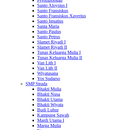
Pejompongan
Santo Aloysius I
Santo Fransiskus
Santo Fransiskus Xaverius
Santo Ignatius
Santa Maria
Santo Paulus
Santo Petrus
Slamet Riyadi I
Slamet Riyadi II
Tunas Keluarga Mulia I
Tunas Keluarga Mulia II
Van Lith I
Van Lith II
Wiyatasana
Yos Sudarso
SMP Strada
Bhakti Mulia
Bhakti Nusa
Bhakti Utama
Bhakti Wiyata
Budi Luhur
Kampung Sawah
Mardi Utama I
Marga Mulia