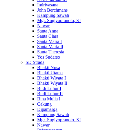
Indriyasana
John Berchmans
Kampung Sawah
Mgr. Sugiyopranoto, SJ
Nawar
Santa Anna
Santa Clara
Santa Maria I
Santa Maria II
Santa Theresia
Yos Sudarso
SD Strada
Bhakti Nusa
Bhakti Utama
Bhakti Wiyata I
Bhakti Wiyata II
Budi Luhur I
Budi Luhur II
Bina Mulia I
Cakung
Dipamarga
Kampung Sawah
Mgr. Sugiyopranoto, SJ
Nawar