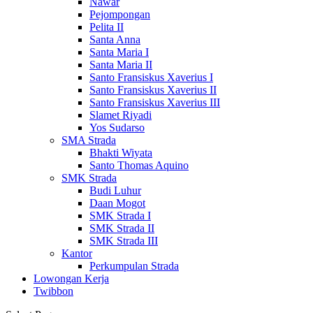
Nawar
Pejompongan
Pelita II
Santa Anna
Santa Maria I
Santa Maria II
Santo Fransiskus Xaverius I
Santo Fransiskus Xaverius II
Santo Fransiskus Xaverius III
Slamet Riyadi
Yos Sudarso
SMA Strada
Bhakti Wiyata
Santo Thomas Aquino
SMK Strada
Budi Luhur
Daan Mogot
SMK Strada I
SMK Strada II
SMK Strada III
Kantor
Perkumpulan Strada
Lowongan Kerja
Twibbon