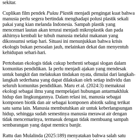
sekitar.
Cuplikan film pendek
Pulau Plastik
menjadi pengingat kuat bahwa
manusia perlu segera bertindak menghadapi polusi plastik sekali
pakai yang kian melanda Indonesia. Sampah plastik yang
mencemari lautan akan terurai menjadi mikroplastik dan pada
akhirnya kembali ke tubuh manusia melalui makanan yang
dikonsumsi setiap hari. Situasi ini menunjukkan bahwa krisis
ekologis bukan persoalan jauh, melainkan dekat dan menyentuh
kehidupan sehari-hari.
Pertobatan ekologis tidak cukup berhenti sebagai slogan dalam
komunitas pendidikan. Ia perlu menjadi ajakan yang mendesak
untuk bangkit dan melakukan tindakan nyata, dimulai dari langkah-
langkah sederhana yang dapat dilakukan oleh setiap individu dan
seluruh komunitas pendidikan. Maru et al. (2024:3) memaknai
ekologi sebagai ilmu yang mempelajari hubungan antarmakhluk
hidup dan lingkungannya. Dalam relasi ini, manusia sebagai
komponen biotik dan air sebagai komponen abiotik saling terikat
satu sama lain. Manusia membutuhkan air untuk keberlangsungan
hidup, sehingga sudah semestinya manusia merawat air dengan
tidak mencemarinya, termasuk dengan tidak membuang sampah
sembarangan yang dapat memicu banjir.
Rattu dan Mulalinda (2025:189) menyatakan bahwa salah satu