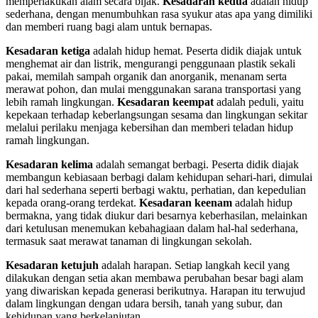
memperlakukan alam secara bijak.
Kesadaran kedua
adalah hidup
sederhana, dengan menumbuhkan rasa syukur atas apa yang dimiliki
dan memberi ruang bagi alam untuk bernapas.
Kesadaran ketiga
adalah hidup hemat. Peserta didik diajak untuk
menghemat air dan listrik, mengurangi penggunaan plastik sekali
pakai, memilah sampah organik dan anorganik, menanam serta
merawat pohon, dan mulai menggunakan sarana transportasi yang
lebih ramah lingkungan.
Kesadaran keempat
adalah peduli, yaitu
kepekaan terhadap keberlangsungan sesama dan lingkungan sekitar
melalui perilaku menjaga kebersihan dan memberi teladan hidup
ramah lingkungan.
Kesadaran kelima
adalah semangat berbagi. Peserta didik diajak
membangun kebiasaan berbagi dalam kehidupan sehari-hari, dimulai
dari hal sederhana seperti berbagi waktu, perhatian, dan kepedulian
kepada orang-orang terdekat.
Kesadaran keenam
adalah hidup
bermakna, yang tidak diukur dari besarnya keberhasilan, melainkan
dari ketulusan menemukan kebahagiaan dalam hal-hal sederhana,
termasuk saat merawat tanaman di lingkungan sekolah.
Kesadaran ketujuh
adalah harapan. Setiap langkah kecil yang
dilakukan dengan setia akan membawa perubahan besar bagi alam
yang diwariskan kepada generasi berikutnya. Harapan itu terwujud
dalam lingkungan dengan udara bersih, tanah yang subur, dan
kehidupan yang berkelanjutan.