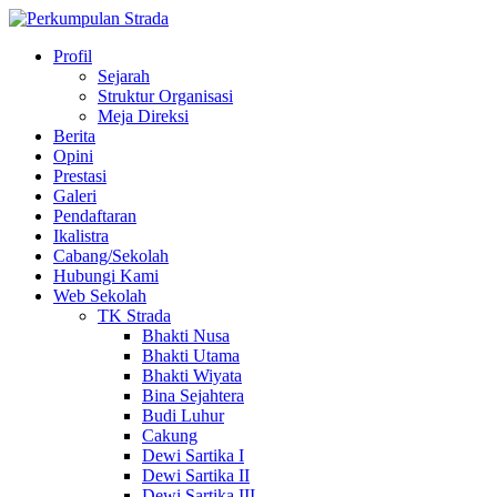
Profil
Sejarah
Struktur Organisasi
Meja Direksi
Berita
Opini
Prestasi
Galeri
Pendaftaran
Ikalistra
Cabang/Sekolah
Hubungi Kami
Web Sekolah
TK Strada
Bhakti Nusa
Bhakti Utama
Bhakti Wiyata
Bina Sejahtera
Budi Luhur
Cakung
Dewi Sartika I
Dewi Sartika II
Dewi Sartika III