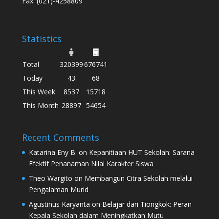
Fax. (021)-4258809
Statistics
Total
320399
676741
Today
43
68
This Week
8537
15718
This Month
28897
54654
Recent Comments
Katarina Eny B.
on
Kepanitiaan HUT Sekolah: Sarana
Efektif Penanaman Nilai Karakter Siswa
Theo Wargito
on
Membangun Citra Sekolah melalui
Pengalaman Murid
Agustinus Karyanta
on
Belajar dari Tiongkok: Peran
Kepala Sekolah dalam Meningkatkan Mutu