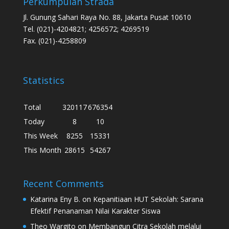
Perkumpulan Strada
Jl. Gunung Sahari Raya No. 88, Jakarta Pusat 10610
Tel. (021)-4204821; 4256572; 4269519
Fax. (021)-4258809
Statistics
Total
320117
676354
Today
8
10
This Week
8255
15331
This Month
28615
54267
Recent Comments
Katarina Eny B.
on
Kepanitiaan HUT Sekolah: Sarana
Efektif Penanaman Nilai Karakter Siswa
Theo Wargito
on
Membangun Citra Sekolah melalui