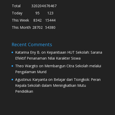
Total
320204
676467
Today
95
123
This Week
8342
15444
This Month
28702
54380
Recent Comments
Katarina Eny B.
on
Kepanitiaan HUT Sekolah: Sarana
Efektif Penanaman Nilai Karakter Siswa
Theo Wargito
on
Membangun Citra Sekolah melalui
Pengalaman Murid
Agustinus Karyanta
on
Belajar dari Tiongkok: Peran
Kepala Sekolah dalam Meningkatkan Mutu
Pendidikan