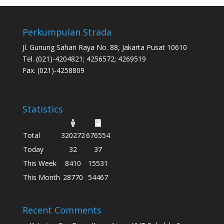
Perkumpulan Strada
Jl. Gunung Sahari Raya No. 88, Jakarta Pusat 10610
Tel. (021)-4204821; 4256572; 4269519
Fax. (021)-4258809
Statistics
Total
320272
676554
Today
32
37
This Week
8410
15531
This Month
28770
54467
Recent Comments