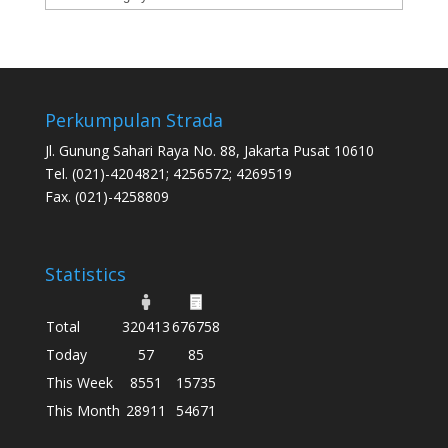
Perkumpulan Strada
Jl. Gunung Sahari Raya No. 88, Jakarta Pusat 10610
Tel. (021)-4204821; 4256572; 4269519
Fax. (021)-4258809
Statistics
Total
320413
676758
Today
57
85
This Week
8551
15735
This Month
28911
54671