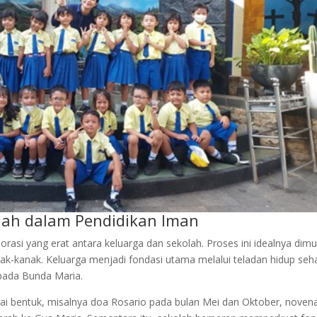
olah dalam Pendidikan Iman
i yang erat antara keluarga dan sekolah. Proses ini idealnya dimu
ak-kanak. Keluarga menjadi fondasi utama melalui teladan hidup seha
epada Bunda Maria.
ai bentuk, misalnya doa Rosario pada bulan Mei dan Oktober, noven