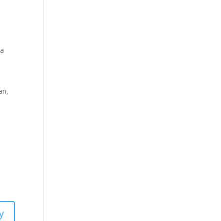
ya
an,
y