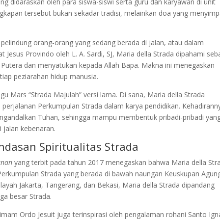
yang didaraskan oleh para siswa-siswi serta guru dan karyawan di unit
gkapan tersebut bukan sekadar tradisi, melainkan doa yang menyim
a pelindung orang-orang yang sedang berada di jalan, atau dalam
t Jesus Provindo oleh L. A. Sardi, SJ, Maria della Strada dipahami seb
Putera dan menyatukan kepada Allah Bapa. Makna ini menegaskan
tiap peziarahan hidup manusia.
gu Mars “Strada Majulah” versi lama. Di sana, Maria della Strada
erjalanan Perkumpulan Strada dalam karya pendidikan. Kehadirann
engandalkan Tuhan, sehingga mampu membentuk pribadi-pribadi yan
 jalan kebenaran.
ndasan Spiritualitas Strada
anan
yang terbit pada tahun 2017 menegaskan bahwa Maria della Str
an Perkumpulan Strada yang berada di bawah naungan Keuskupan Agun
ilayah Jakarta, Tangerang, dan Bekasi, Maria della Strada dipandang
ga besar Strada.
 imam Ordo Jesuit juga terinspirasi oleh pengalaman rohani Santo Ign