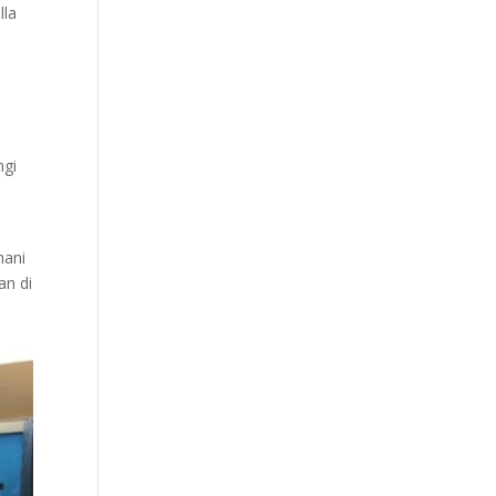
lla
a
ngi
.
hani
an di