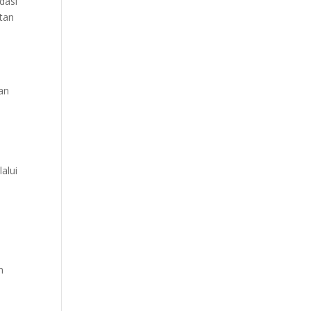
dasi
atan
an
n
alui
u
n