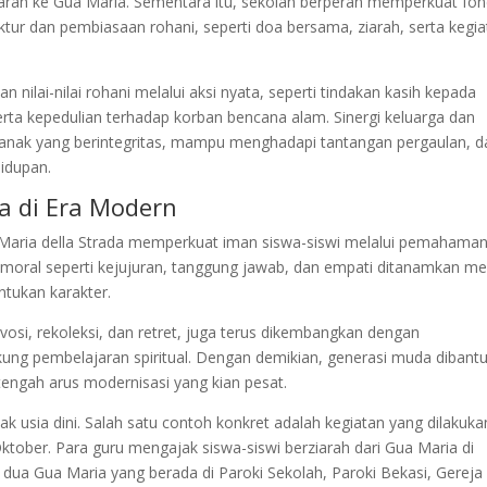
ziarah ke Gua Maria. Sementara itu, sekolah berperan memperkuat fon
ktur dan pembiasaan rohani, seperti doa bersama, ziarah, serta kegi
ilai-nilai rohani melalui aksi nyata, seperti tindakan kasih kepada
serta kepedulian terhadap korban bencana alam. Sinergi keluarga dan
nak yang berintegritas, mampu menghadapi tantangan pergaulan, d
idupan.
da di Era Modern
s Maria della Strada memperkuat iman siswa-siswi melalui pemahama
i moral seperti kejujuran, tanggung jawab, dan empati ditanamkan mel
tukan karakter.
devosi, rekoleksi, dan retret, juga terus dikembangkan dengan
ng pembelajaran spiritual. Dengan demikian, generasi muda dibant
i tengah arus modernisasi yang kian pesat.
jak usia dini. Salah satu contoh konkret adalah kegiatan yang dilakuka
ktober. Para guru mengajak siswa-siswi berziarah dari Gua Maria di
 dua Gua Maria yang berada di Paroki Sekolah, Paroki Bekasi, Gereja