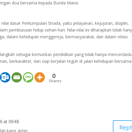
 dengan doa bersama kepada Bunda Maria.
n nilai dasar Perkumpulan Strada, yaitu pelayanan, kejujuran, disiplin,
am pembiasaan hidup sehari-hari. Nilai-nilai ini diharapkan tidak han
uarga, dalam kehidupan menggereja, bermasyarakat, dan dalam relasi
langkah sebagai komunitas pendidikan yang tidak hanya mencerdask
man, berkarakter, dan siap berjalan teguh di jalan kehidupan bersama
0
Shares
6 at 09:48
Repl
nlah kami. Amin