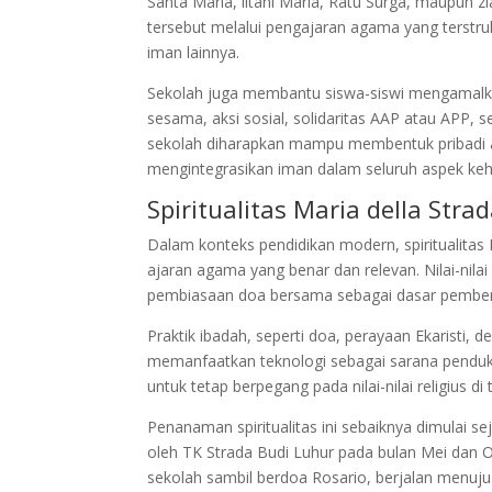
Santa Maria, litani Maria, Ratu Surga, maupun 
tersebut melalui pengajaran agama yang terstru
iman lainnya.
Sekolah juga membantu siswa-siswi mengamalkan n
sesama, aksi sosial, solidaritas AAP atau APP, 
sekolah diharapkan mampu membentuk pribadi a
mengintegrasikan iman dalam seluruh aspek keh
Spiritualitas Maria della Stra
Dalam konteks pendidikan modern, spiritualita
ajaran agama yang benar dan relevan. Nilai-nila
pembiasaan doa bersama sebagai dasar pemben
Praktik ibadah, seperti doa, perayaan Ekaristi, 
memanfaatkan teknologi sebagai sarana penduku
untuk tetap berpegang pada nilai-nilai religius d
Penanaman spiritualitas ini sebaiknya dimulai se
oleh TK Strada Budi Luhur pada bulan Mei dan O
sekolah sambil berdoa Rosario, berjalan menuju