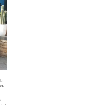
lai
ri-
a