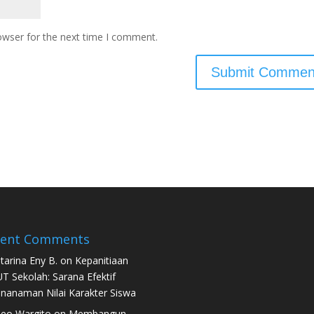
owser for the next time I comment.
cent Comments
tarina Eny B.
on
Kepanitiaan
T Sekolah: Sarana Efektif
nanaman Nilai Karakter Siswa
eo Wargito
on
Membangun