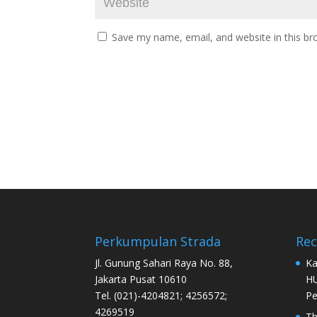
Save my name, email, and website in this br
Perkumpulan Strada
Re
Jl. Gunung Sahari Raya No. 88,
Ka
Jakarta Pusat 10610
HU
Tel. (021)-4204821; 4256572;
Pe
4269519
Th