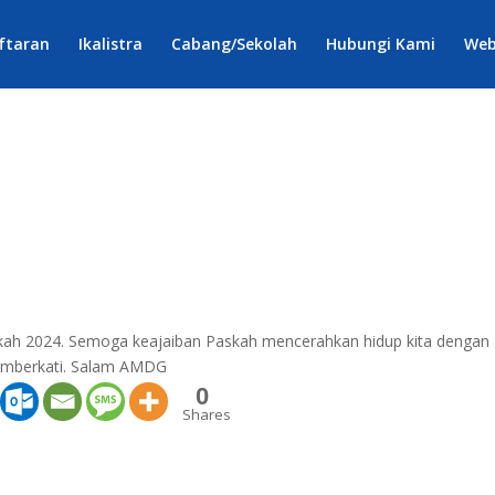
ftaran
Ikalistra
Cabang/Sekolah
Hubungi Kami
Web
kah 2024.
Semoga keajaiban Paskah mencerahkan hidup kita dengan
memberkati. Salam AMDG
0
Shares