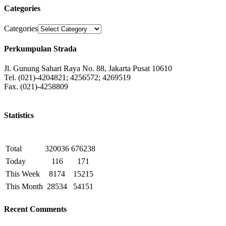
Categories
Categories
Perkumpulan Strada
Jl. Gunung Sahari Raya No. 88, Jakarta Pusat 10610
Tel. (021)-4204821; 4256572; 4269519
Fax. (021)-4258809
Statistics
Total
320036
676238
Today
116
171
This Week
8174
15215
This Month
28534
54151
Recent Comments