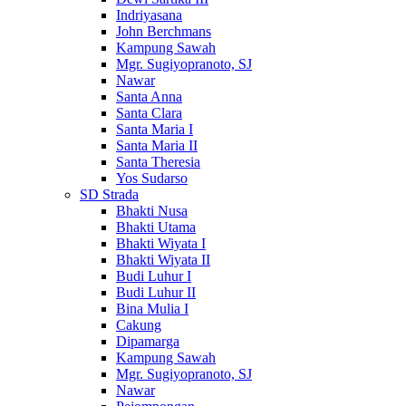
Indriyasana
John Berchmans
Kampung Sawah
Mgr. Sugiyopranoto, SJ
Nawar
Santa Anna
Santa Clara
Santa Maria I
Santa Maria II
Santa Theresia
Yos Sudarso
SD Strada
Bhakti Nusa
Bhakti Utama
Bhakti Wiyata I
Bhakti Wiyata II
Budi Luhur I
Budi Luhur II
Bina Mulia I
Cakung
Dipamarga
Kampung Sawah
Mgr. Sugiyopranoto, SJ
Nawar