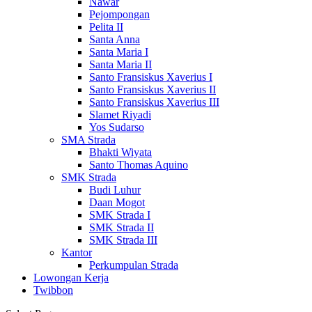
Nawar
Pejompongan
Pelita II
Santa Anna
Santa Maria I
Santa Maria II
Santo Fransiskus Xaverius I
Santo Fransiskus Xaverius II
Santo Fransiskus Xaverius III
Slamet Riyadi
Yos Sudarso
SMA Strada
Bhakti Wiyata
Santo Thomas Aquino
SMK Strada
Budi Luhur
Daan Mogot
SMK Strada I
SMK Strada II
SMK Strada III
Kantor
Perkumpulan Strada
Lowongan Kerja
Twibbon