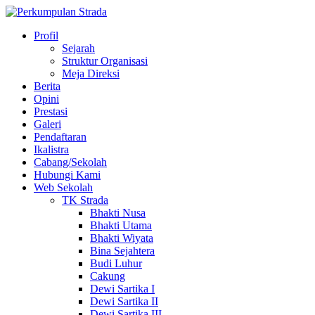
Profil
Sejarah
Struktur Organisasi
Meja Direksi
Berita
Opini
Prestasi
Galeri
Pendaftaran
Ikalistra
Cabang/Sekolah
Hubungi Kami
Web Sekolah
TK Strada
Bhakti Nusa
Bhakti Utama
Bhakti Wiyata
Bina Sejahtera
Budi Luhur
Cakung
Dewi Sartika I
Dewi Sartika II
Dewi Sartika III