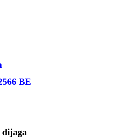
n
2566 BE
 dijaga