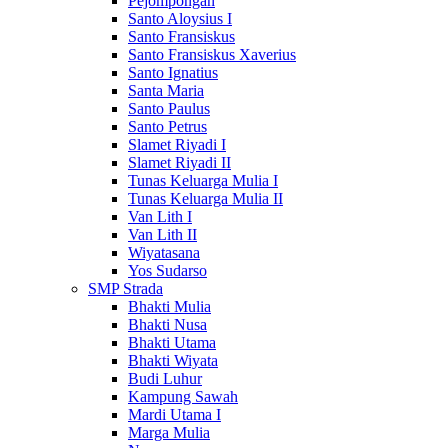
Pejompongan
Santo Aloysius I
Santo Fransiskus
Santo Fransiskus Xaverius
Santo Ignatius
Santa Maria
Santo Paulus
Santo Petrus
Slamet Riyadi I
Slamet Riyadi II
Tunas Keluarga Mulia I
Tunas Keluarga Mulia II
Van Lith I
Van Lith II
Wiyatasana
Yos Sudarso
SMP Strada
Bhakti Mulia
Bhakti Nusa
Bhakti Utama
Bhakti Wiyata
Budi Luhur
Kampung Sawah
Mardi Utama I
Marga Mulia