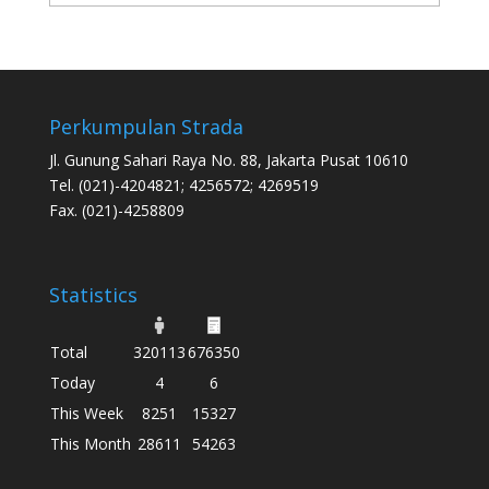
Perkumpulan Strada
Jl. Gunung Sahari Raya No. 88, Jakarta Pusat 10610
Tel. (021)-4204821; 4256572; 4269519
Fax. (021)-4258809
Statistics
Total
320113
676350
Today
4
6
This Week
8251
15327
This Month
28611
54263