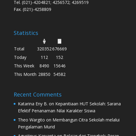
Tel. (021)-4204821; 4256572; 4269519
Fax. (021)-4258809
Statistics
Total
320352
676669
Today
112
152
This Week
8490
15646
This Month
28850
54582
Recent Comments
Katarina Eny B.
on
Kepanitiaan HUT Sekolah: Sarana
Efektif Penanaman Nilai Karakter Siswa
Theo Wargito
on
Membangun Citra Sekolah melalui
Pengalaman Murid
Agustinus Karyanta
on
Belajar dari Tiongkok: Peran