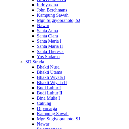
Indriyasana
John Berchmans
Kampung Sawah
Mgr. Sugiyopranoto, SJ
Nawar
Santa Anna
Santa Clara
Santa Maria I
Santa Maria II
Santa Theresia
Yos Sudarso
SD Strada
Bhakti Nusa
Bhakti Utama
Bhakti Wiyata I
Bhakti Wiyata II
Budi Luhur I
Budi Luhur II
Bina Mulia I
Cakung
Dipamarga
Kampung Sawah
Mgr. Sugiyopranoto, SJ
Nawar