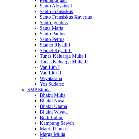
Pejompongan
Santo Aloysius I
Santo Fransiskus
Santo Fransiskus Xaverius
Santo Ignatius
Santa Maria
Santo Paulus
Santo Petrus
Slamet Riyadi I
Slamet Riyadi II
Tunas Keluarga Mulia I
Tunas Keluarga Mulia II
Van Lith I
Van Lith II
Wiyatasana
Yos Sudarso
SMP Strada
Bhakti Mulia
Bhakti Nusa
Bhakti Utama
Bhakti Wiyata
Budi Luhur
Kampung Sawah
Mardi Utama I
Marga Mulia