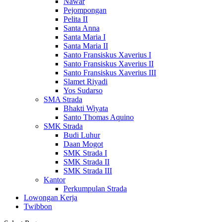
Nawar
Pejompongan
Pelita II
Santa Anna
Santa Maria I
Santa Maria II
Santo Fransiskus Xaverius I
Santo Fransiskus Xaverius II
Santo Fransiskus Xaverius III
Slamet Riyadi
Yos Sudarso
SMA Strada
Bhakti Wiyata
Santo Thomas Aquino
SMK Strada
Budi Luhur
Daan Mogot
SMK Strada I
SMK Strada II
SMK Strada III
Kantor
Perkumpulan Strada
Lowongan Kerja
Twibbon