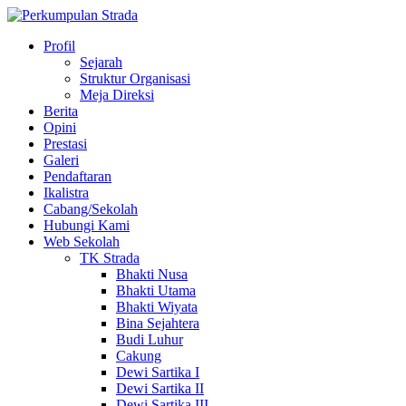
Profil
Sejarah
Struktur Organisasi
Meja Direksi
Berita
Opini
Prestasi
Galeri
Pendaftaran
Ikalistra
Cabang/Sekolah
Hubungi Kami
Web Sekolah
TK Strada
Bhakti Nusa
Bhakti Utama
Bhakti Wiyata
Bina Sejahtera
Budi Luhur
Cakung
Dewi Sartika I
Dewi Sartika II
Dewi Sartika III