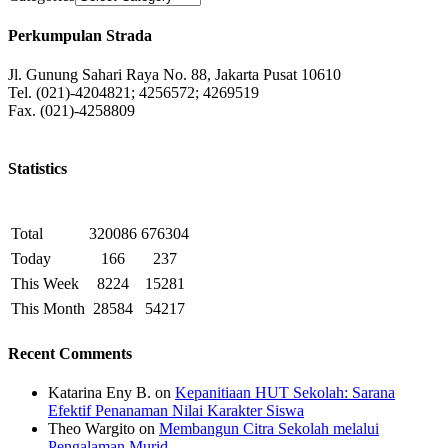
Perkumpulan Strada
Jl. Gunung Sahari Raya No. 88, Jakarta Pusat 10610
Tel. (021)-4204821; 4256572; 4269519
Fax. (021)-4258809
Statistics
Total
320086
676304
Today
166
237
This Week
8224
15281
This Month
28584
54217
Recent Comments
Katarina Eny B.
on
Kepanitiaan HUT Sekolah: Sarana
Efektif Penanaman Nilai Karakter Siswa
Theo Wargito
on
Membangun Citra Sekolah melalui
Pengalaman Murid