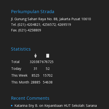
Perkumpulan Strada
Jl. Gunung Sahari Raya No. 88, Jakarta Pusat 10610
Tel. (021)-4204821; 4256572; 4269519
Fax. (021)-4258809
Statistics
Total
320387
676725
Today
31
52
This Week
8525
15702
This Month
28885
54638
Recent Comments
Katarina Eny B.
on
Kepanitiaan HUT Sekolah: Sarana