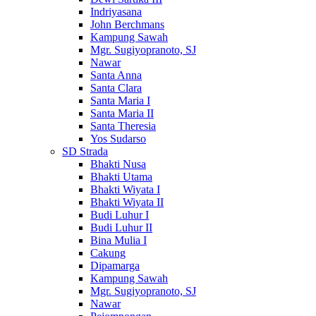
Indriyasana
John Berchmans
Kampung Sawah
Mgr. Sugiyopranoto, SJ
Nawar
Santa Anna
Santa Clara
Santa Maria I
Santa Maria II
Santa Theresia
Yos Sudarso
SD Strada
Bhakti Nusa
Bhakti Utama
Bhakti Wiyata I
Bhakti Wiyata II
Budi Luhur I
Budi Luhur II
Bina Mulia I
Cakung
Dipamarga
Kampung Sawah
Mgr. Sugiyopranoto, SJ
Nawar