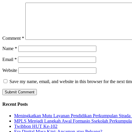
Comment
*
Name
*
Email
*
Website
Save my name, email, and website in this browser for the next ti
Recent Posts
Meningkatkan Mutu Layanan Pendidikan Perkumpulan Strada me
MPLS Menjadi Langkah Awal Formasio Ssekolah Perkumpula
Twibbon HUT Ke-102
Era Digital Masa Kini: Ancaman atau Peluang?