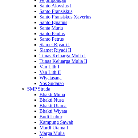
Pejompongan
Santo Aloysius I
Santo Fransiskus
Santo Fransiskus Xaverius
Santo Ignatius
Santa Maria
Santo Paulus
Santo Petrus
Slamet Riyadi I
Slamet Riyadi II
Tunas Keluarga Mulia I
Tunas Keluarga Mulia II
Van Lith I
Van Lith II
Wiyatasana
Yos Sudarso
SMP Strada
Bhakti Mulia
Bhakti Nusa
Bhakti Utama
Bhakti Wiyata
Budi Luhur
Kampung Sawah
Mardi Utama I
Marga Mulia