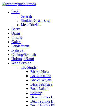
Profil
Sejarah
Struktur Organisasi
Meja Direksi
Berita
Opini
Prestasi
Galeri
Pendaftaran
Ikalistra
Cabang/Sekolah
Hubungi Kami
Web Sekolah
TK Strada
Bhakti Nusa
Bhakti Utama
Bhakti Wiyata
Bina Sejahtera
Budi Luhur
Cakung
Dewi Sartika I
Dewi Sartika II
Dewi Sartika III