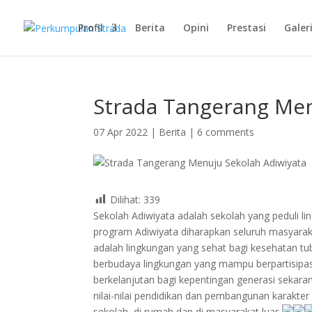
Profil
Berita
Opini
Prestasi
Galer
Strada Tangerang Men
07 Apr 2022
|
Berita
|
6 comments
Dilihat:
339
Sekolah Adiwiyata adalah sekolah yang peduli l
program Adiwiyata diharapkan seluruh masyaraka
adalah lingkungan yang sehat bagi kesehatan tu
berbudaya lingkungan yang mampu berpartisipa
berkelanjutan bagi kepentingan generasi sekar
nilai-nilai pendidikan dan pembangunan karakter
sekolah, di rumah dan di masyarakat luas.