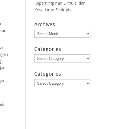
Kepemimpinan Dimulai dari
Kesadaran Ekologis
Archives
u
kan.
Archives
aan
Categories
ungan
Categories
g
ar.
Categories
nya
Categories
ada