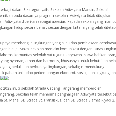
rbagi dalam 3 kategori yaitu Sekolah Adiwiyata Mandiri, Sekolah
demikian pada dasarnya program sekolah Adiwiyata tidak ditujukan
an Adiwiyata diberikan sebagai apresiasi kepada sekolah yang mamp
ungan hidup secara benar, sesuai dengan kriteria yang telah ditetap
rupaya membangun lingkungan yang hijau dan pembiasaan-pembias
ungan hidup. Maka, sekolah menjalin komunikasi dengan Dinas Lingk
laborasi komunitas sekolah yaitu guru, karyawan, siswa bahkan oran
ah yang nyaman, aman dan harmonis, khususnya untuk kebutuhan belaj
si yang peduli dan berbudaya lingkungan, sekaligus mendukung dan
idik paham terhadap perkembangan ekonomi, sosial, dan lingkungan
 2022 ini, 3 sekolah Strada Cabang Tangerang memperoleh
angerang. Sekolah telah menerima penghargaan Adiwiyata tersebut p
a St. Maria, SD Strada St. Fransiskus, dan SD Strada Slamet Riyadi 2.