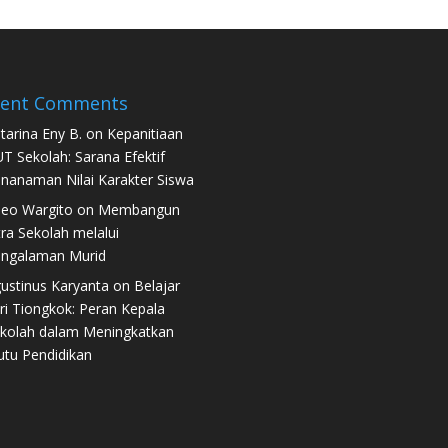
cent Comments
tarina Eny B.
on
Kepanitiaan
T Sekolah: Sarana Efektif
nanaman Nilai Karakter Siswa
eo Wargito
on
Membangun
tra Sekolah melalui
ngalaman Murid
ustinus Karyanta
on
Belajar
ri Tiongkok: Peran Kepala
kolah dalam Meningkatkan
tu Pendidikan