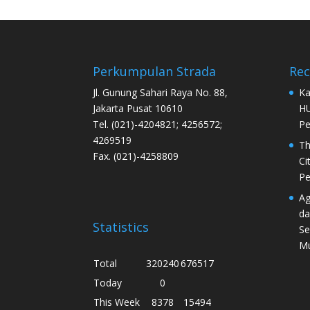
Perkumpulan Strada
Re
Jl. Gunung Sahari Raya No. 88,
Ka
Jakarta Pusat 10610
HU
Tel. (021)-4204821; 4256572;
Pe
4269519
Th
Fax. (021)-4258809
Ci
Pe
Ag
da
Statistics
Se
Mu
Total
320240
676517
Today
0
This Week
8378
15494