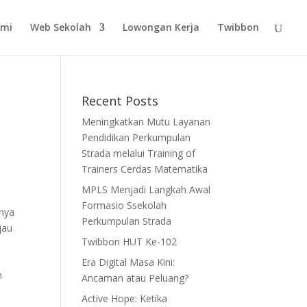
ami
Web Sekolah
Lowongan Kerja
Twibbon
Recent Posts
Meningkatkan Mutu Layanan
Pendidikan Perkumpulan
Strada melalui Training of
Trainers Cerdas Matematika
MPLS Menjadi Langkah Awal
Formasio Ssekolah
anya
Perkumpulan Strada
jau
Twibbon HUT Ke-102
Era Digital Masa Kini:
n
Ancaman atau Peluang?
Active Hope: Ketika