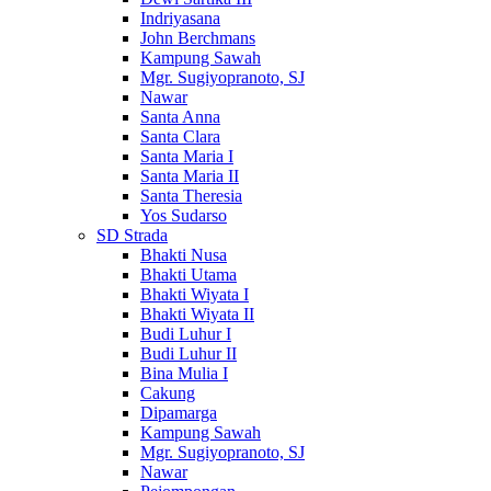
Indriyasana
John Berchmans
Kampung Sawah
Mgr. Sugiyopranoto, SJ
Nawar
Santa Anna
Santa Clara
Santa Maria I
Santa Maria II
Santa Theresia
Yos Sudarso
SD Strada
Bhakti Nusa
Bhakti Utama
Bhakti Wiyata I
Bhakti Wiyata II
Budi Luhur I
Budi Luhur II
Bina Mulia I
Cakung
Dipamarga
Kampung Sawah
Mgr. Sugiyopranoto, SJ
Nawar