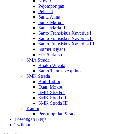
Nawar
Pejompongan
Pelita II
Santa Anna
Santa Maria I
Santa Maria II
Santo Fransiskus Xaverius I
Santo Fransiskus Xaverius II
Santo Fransiskus Xaverius III
Slamet Riyadi
Yos Sudarso
SMA Strada
Bhakti Wiyata
Santo Thomas Aquino
SMK Strada
Budi Luhur
Daan Mogot
SMK Strada I
SMK Strada II
SMK Strada III
Kantor
Perkumpulan Strada
Lowongan Kerja
Twibbon