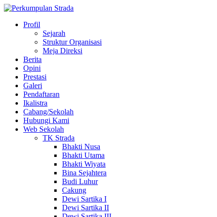
Profil
Sejarah
Struktur Organisasi
Meja Direksi
Berita
Opini
Prestasi
Galeri
Pendaftaran
Ikalistra
Cabang/Sekolah
Hubungi Kami
Web Sekolah
TK Strada
Bhakti Nusa
Bhakti Utama
Bhakti Wiyata
Bina Sejahtera
Budi Luhur
Cakung
Dewi Sartika I
Dewi Sartika II
Dewi Sartika III