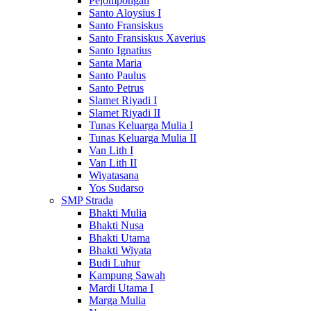
Pejompongan
Santo Aloysius I
Santo Fransiskus
Santo Fransiskus Xaverius
Santo Ignatius
Santa Maria
Santo Paulus
Santo Petrus
Slamet Riyadi I
Slamet Riyadi II
Tunas Keluarga Mulia I
Tunas Keluarga Mulia II
Van Lith I
Van Lith II
Wiyatasana
Yos Sudarso
SMP Strada
Bhakti Mulia
Bhakti Nusa
Bhakti Utama
Bhakti Wiyata
Budi Luhur
Kampung Sawah
Mardi Utama I
Marga Mulia